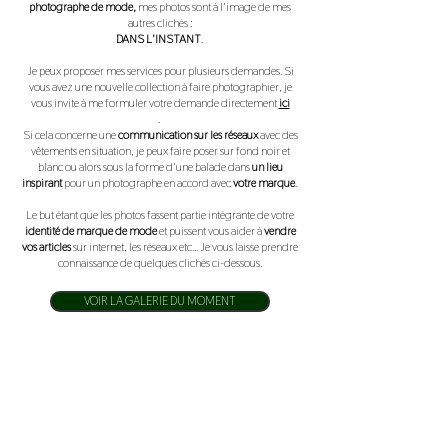
photographe de mode,
mes photos
sont à l'image de mes
autres clichés :
DANS L'INSTANT
.
Je peux proposer mes services pour plusieurs demandes. Si
vous avez une nouvelle collection à faire photographier, je
vous invite à me formuler votre demande directement
ici
.
Si cela concerne une
communication sur les réseaux
avec des
vêtements en situation, je peux faire poser sur fond noir et
blanc ou alors sous la forme d'une balade dans
un lieu
inspirant
pour un
photographe en accord avec
votre marque
.
Le but étant que les photos fassent partie intégrante de votre
identité de marque de mode
et puissent vous aider à
vendre
vos articles
sur internet, les réseaux etc... Je vous laisse prendre
connaissance de quelques clichés ci-dessous.
VOIR LA GALERIE DU MOMENT