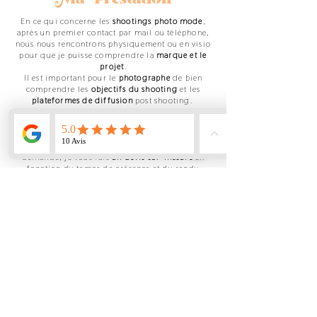
En ce qui concerne les
shootings photo mode
,
après un premier contact par mail ou téléphone,
nous nous rencontrons physiquement ou en visio
pour que je puisse comprendre la
marque et le
projet
.
Il est important pour le
photographe
de bien
comprendre les
objectifs du shooting
et les
plateformes de diffusion
post shooting.
Balade, fond blanc, fond noir, boîte blanche...
Une fois que vous m'avez exprimé votre
demande, je vous fais
un devis sur-mesure
en
fonction du temps de présence et du rendu
souhaité.
JE FAIS UNE DEMANDE EN LIGNE !